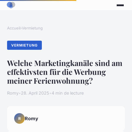
Accueil
›
Vermietung
VERMIETUNG
Welche Marketingkanäle sind am
effektivsten für die Werbung
meiner Ferienwohnung?
Romy
•
28. April 2025
•
4 min de lecture
Romy
R