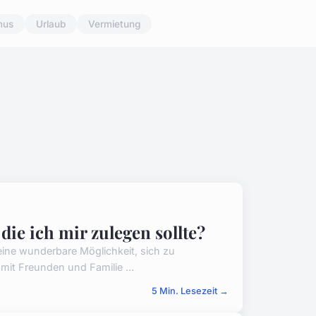
mus
Urlaub
Vermietung
ie ich mir zulegen sollte?
 eine wunderbare Möglichkeit, sich zu
it Freunden und Familie ...
5 Min. Lesezeit →