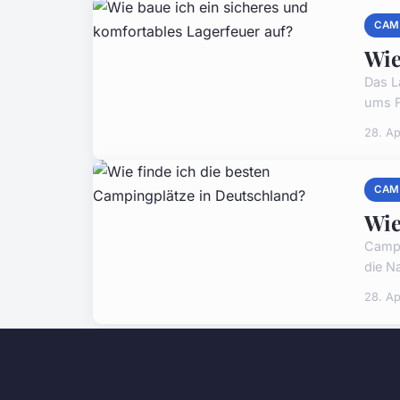
CAM
Wie
Das L
ums F
28. Ap
CAM
Wie
Campi
die N
28. Ap