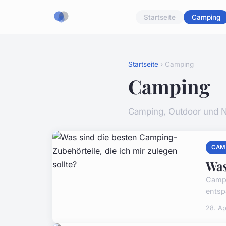
Startseite
Camping
Startseite
› Camping
Camping
Camping, Outdoor und N
CAM
Was
Campi
entsp
28. Ap