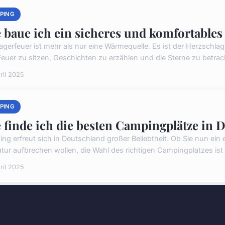
PING
 baue ich ein sicheres und komfortables
agerfeuer ist mehr als nur eine Wärmequelle. Es ist der Herzschl
euer zu sitzen, Geschichten zu erzählen und die Sterne zu betracht
ril 2025
PING
 finde ich die besten Campingplätze in 
ng erfreut sich in Deutschland großer Beliebtheit. Ob Sie nun ein
atur aufbrechen wollen, die Wahl des richtigen Campingplatzes ist
ril 2025