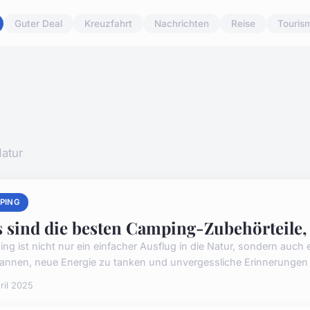
Guter Deal
Kreuzfahrt
Nachrichten
Reise
Touris
atur
PING
 sind die besten Camping-Zubehörteile, d
ng ist nicht nur ein einfacher Ausflug in die Natur, sondern auch
annen, neue Energie zu tanken und unvergessliche Erinnerungen m
ril 2025