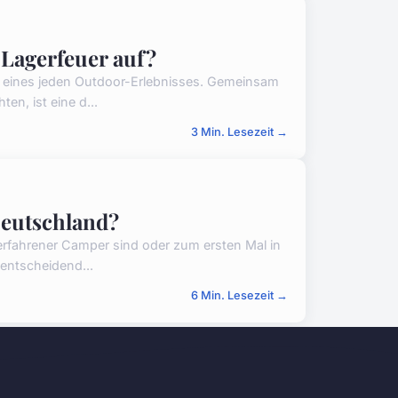
 Lagerfeuer auf?
ag eines jeden Outdoor-Erlebnisses. Gemeinsam
en, ist eine d...
3 Min. Lesezeit →
Deutschland?
 erfahrener Camper sind oder zum ersten Mal in
 entscheidend...
6 Min. Lesezeit →