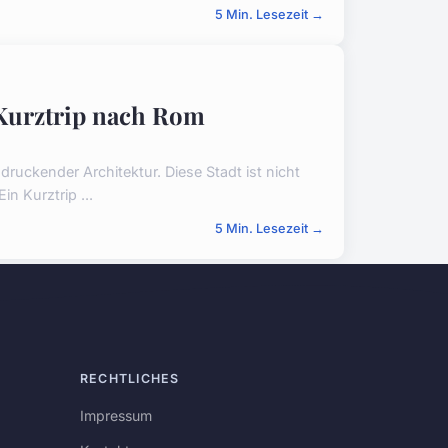
5 Min. Lesezeit →
 Kurztrip nach Rom
druckender Architektur. Diese Stadt ist nicht
n Kurztrip ...
5 Min. Lesezeit →
RECHTLICHES
Impressum