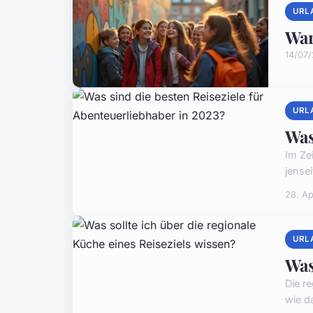
URL
War
14/07
URL
Was
Im Ze
jense
28. Ap
URL
Was
Die r
wie d