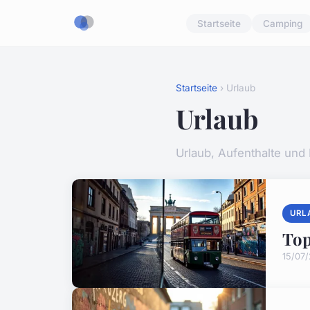
Startseite
Camping
Startseite
› Urlaub
Urlaub
Urlaub, Aufenthalte und
URL
Top
15/07