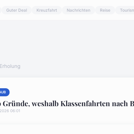
Guter Deal
Kreuzfahrt
Nachrichten
Reise
Touris
 Erholung
AUB
 Gründe, weshalb Klassenfahrten nach B
/2026 06:01