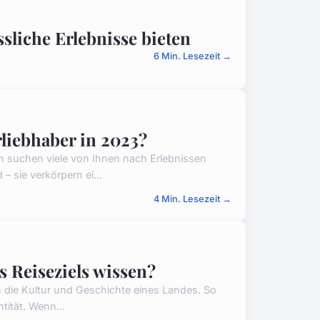
liche Erlebnisse bieten
6 Min. Lesezeit →
rliebhaber in 2023?
n suchen viele von Ihnen nach Erlebnissen
– sie verkörpern ei...
4 Min. Lesezeit →
s Reiseziels wissen?
in die Kultur und Geschichte eines Landes. So
tität. Wenn...