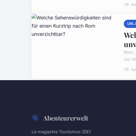
28. Ap
URL
Wel
unv
Rom, 
nur d
28. Ap
Abenteurerwelt
Le magazine Tourismus (DE)