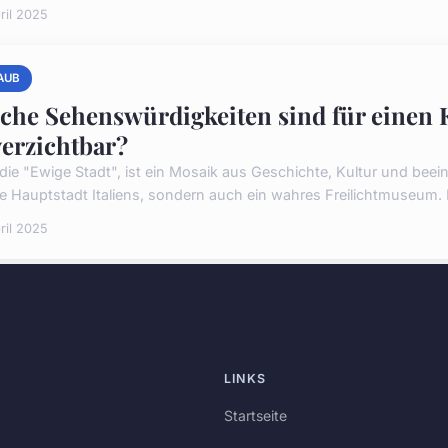
ril 2025
AUB
che Sehenswürdigkeiten sind für einen
erzichtbar?
die "Ewige Stadt", ist ein Mosaik aus Geschichte, Kultur und beein
ie Hauptstadt Italiens, sondern auch ein wahres Freilichtmuseum. Ei
ril 2025
LINKS
Startseite