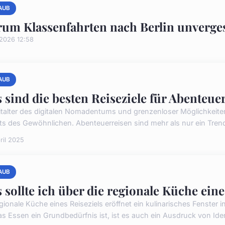
AUB
um Klassenfahrten nach Berlin unvergess
/2026 12:58
AUB
 sind die besten Reiseziele für Abenteue
italter des digitalen Nomadentums und grenzenloser Möglichkeite
its des Gewöhnlichen. Abenteuerreisen sind mehr als nur ein Trend 
ril 2025
AUB
 sollte ich über die regionale Küche eine
egionale Küche eines Reiseziels eröffnet ein kulinarisches Fenster 
as Essen ein Grundbedürfnis ist, ist es auch ein Ausdruck von Iden